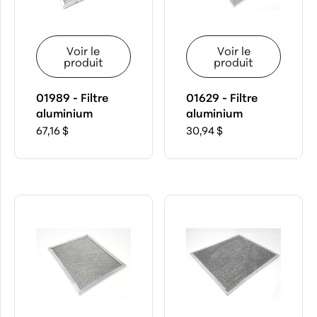
critères
sélectionnés
Retirer
les
Voir le
Voir le
filtres
produit
produit
01989 - Filtre
01629 - Filtre
aluminium
aluminium
67,16 $
30,94 $