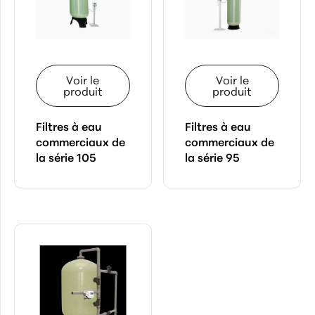
Série
105 (1)
Série
MVS (1)
Membranes (2)
Voir le
Voir le
produit
produit
Osmose
Inverse (3)
Filtres à eau
Filtres à eau
Pièces
commerciaux de
commerciaux de
et
la série 105
la série 95
biens
consomptibles (7)
PAR
MANUFACTURIER
PRIX