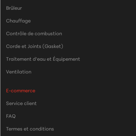
trouvés
Brûleur
selon
les
critères
Chauffage
sélectionnés
Contrôle de combustion
Corde et Joints (Gasket)
Traitement d’eau et Équipement
Ventilation
E-commerce
Service client
FAQ
Termes et conditions