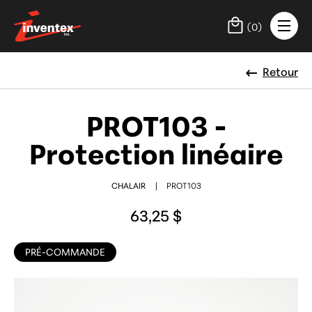
(
0
)
Retour
PROT103 -
Protection linéaire
CHALAIR
|
PROT103
63,25 $
PRÉ-COMMANDE